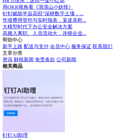
HR节快乐，送你一朵小红花
用OKR视角看《浪浪山小妖怪》
钉钉赋能半亩花田“深耕数字土壤，...
凭借费用管控与实时报表，某皮具鞋...
大模型时代下办公安全解决方案
高频入离职、人员流动大，连锁企业...
帮助中心
新手上路
配送与支付
会员中心
服务保证
联系我们
文章分类
资讯
财税新闻
免责条款
公司新闻
相关商品
钉钉AI助理