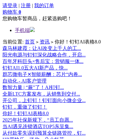
请登录
|
注册
|
我的订单
购物车
0
您购物车暂商品，赶紧选购吧！
手机端
当前位置:
首页
资讯
你好！钉钉AI表格8.0
>
>
森马林建霞：让AI改变上千人的工...
阳光电源与钉钉深化战略合作，开启...
百年牙科巨头×售后宝：营销服一体...
钉钉AI1.0五大AI新产品，快...
群芯微电子✕智能薪酬：芯片“内卷...
自动化 - AI客户管理
数智力量 | “蕨”了！AI钉钉...
全新LTC方案发布，从销售到交付...
开公司，上钉钉！钉钉面向小微企业...
钉钉，重做了钉钉！
你好！钉钉AI表格8.0
2025年社保新规下，“员工自愿...
当AI遇见连锁酒店TOP5东呈集...
从付款零失误到预算全链路管控，钉...