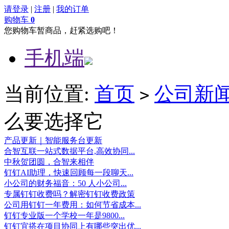
请登录
|
注册
|
我的订单
购物车
0
您购物车暂商品，赶紧选购吧！
手机端
当前位置:
首页
公司新
>
么要选择它
产品更新｜智能服务台更新
合智互联一站式数据平台,高效协同...
中秋贺团圆，合智来相伴
钉钉AI助理，快速回顾每一段聊天...
小公司的财务福音：50 人小公司...
专属钉钉收费吗？解密钉钉收费政策
公司用钉钉一年费用：如何节省成本...
钉钉专业版一个学校一年是9800...
钉钉宜搭在项目协同上有哪些突出优...