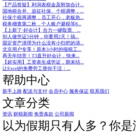
【产品答疑】利润表税金及附加合计...
国地税合并、追征社保、个税调整，...
社保个税再调整，员工开心，老板急...
税务稽查第二枪，个人账户避税等8...
【上新了·好会计】合力一键取票、...
别人做凭证5分钟，你要用2天！搞...
固定资产清理为什么没有小扫把的清...
北京用户专享！原本3小时的报税工...
再无年结苦！T3直升好会计，快来...
【超实用】工资表生成凭证，期末结...
让Excel的免费劳工替你干活：...
帮助中心
新手上路
配送与支付
会员中心
服务保证
联系我们
文章分类
资讯
财税新闻
免责条款
公司新闻
以为假期只有人多？你是