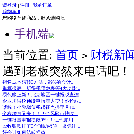
请登录
|
注册
|
我的订单
购物车
0
您购物车暂商品，赶紧选购吧！
手机端
当前位置:
首页
财税新
>
遇到老板突然来电话吧！
销售成本结转3方法，99%的会计...
重算报表、所得税预缴表等4大功能...
易代账上新！北京地区一键报税直连...
企业所得税预缴申报表大变！你还敢...
减税！小微增值税起征点提至月10...
个税稽查又来了！19个风险点快收...
一键批量申报提效95%！让代账用...
应收账款挂了3个辅助核算，做凭证...
好会计如何结转损益