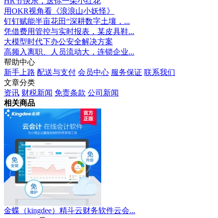
HR节快乐，送你一朵小红花
用OKR视角看《浪浪山小妖怪》
钉钉赋能半亩花田“深耕数字土壤，...
凭借费用管控与实时报表，某皮具鞋...
大模型时代下办公安全解决方案
高频入离职、人员流动大，连锁企业...
帮助中心
新手上路
配送与支付
会员中心
服务保证
联系我们
文章分类
资讯
财税新闻
免责条款
公司新闻
相关商品
金蝶（kingdee）精斗云财务软件云会...