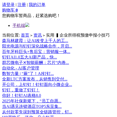
请登录
|
注册
|
我的订单
购物车
0
您购物车暂商品，赶紧选购吧！
手机端
当前位置:
首页
资讯
实用 ▍企业所得税预缴申报小技巧
>
>
森马林建霞：让AI改变上千人的工...
阳光电源与钉钉深化战略合作，开启...
百年牙科巨头×售后宝：营销服一体...
钉钉AI1.0五大AI新产品，快...
群芯微电子✕智能薪酬：芯片“内卷...
自动化 - AI客户管理
数智力量 | “蕨”了！AI钉钉...
全新LTC方案发布，从销售到交付...
开公司，上钉钉！钉钉面向小微企业...
钉钉，重做了钉钉！
你好！钉钉AI表格8.0
2025年社保新规下，“员工自愿...
当AI遇见连锁酒店TOP5东呈集...
从付款零失误到预算全链路管控，钉...